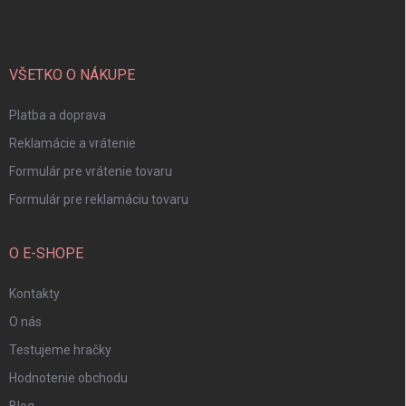
p
ä
t
i
VŠETKO O NÁKUPE
e
Platba a doprava
Reklamácie a vrátenie
Formulár pre vrátenie tovaru
Formulár pre reklamáciu tovaru
O E-SHOPE
Kontakty
O nás
Testujeme hračky
Hodnotenie obchodu