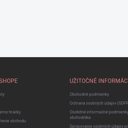
-SHOPE
UŽITOČNÉ INFORMÁC
kty
Obchodné podmienky
Ochrana osobných údajov (GDP
jeme hračky
Osobitné informačné podmienk
obchodníka
tenie obchodu
Spracovanie osobných údajov pr