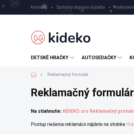
Prejsť
Kontakty
Spôsoby dopravy a platby
Hodnoteni
na
obsah
DETSKÉ HRAČKY
AUTOSEDAČKY
K
Domov
Reklamačný formulár
Reklamačný formulár
Na stiahnutie:
KIDEKO sro Reklamačný protokol
Postup riešenia reklamácii nájdete na stránke
Vrá