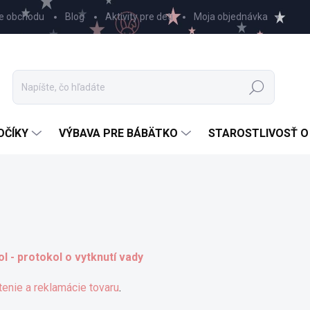
e obchodu
Blog
Aktivity pre deti
Moja objednávka
Hľadať
OČÍKY
VÝBAVA PRE BÁBÄTKO
STAROSTLIVOSŤ O
 - protokol o vytknutí vady
tenie a reklamácie tovaru
.