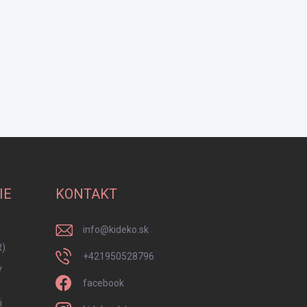
IE
KONTAKT
info
@
kideko.sk
R)
+421950528796
y
facebook
i