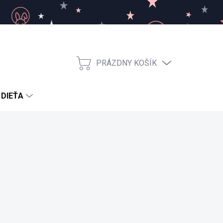
PRÁZDNY KOŠÍK
NÁKUPNÝ
KOŠÍK
 DIEŤA