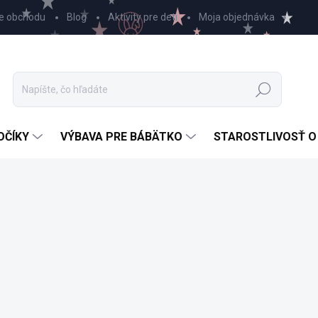
e obchodu
Blog
Aktivity pre deti
Moja objednávka
Hľadať
OČÍKY
VÝBAVA PRE BÁBÄTKO
STAROSTLIVOSŤ O