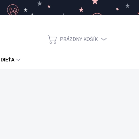
PRÁZDNY KOŠÍK
NÁKUPNÝ
KOŠÍK
 DIEŤA