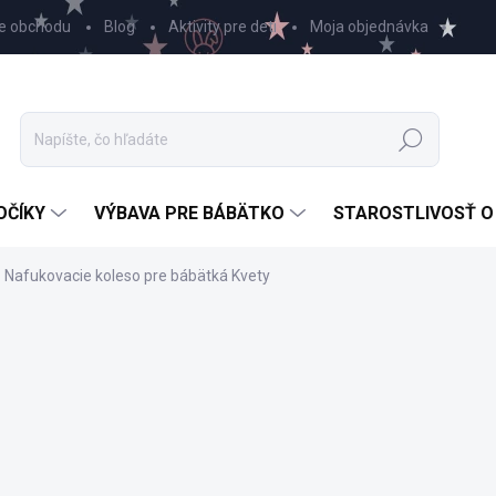
e obchodu
Blog
Aktivity pre deti
Moja objednávka
Hľadať
OČÍKY
VÝBAVA PRE BÁBÄTKO
STAROSTLIVOSŤ O
Nafukovacie koleso pre bábätká Kvety