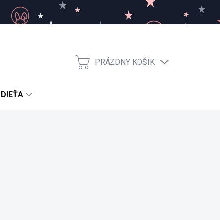
PRÁZDNY KOŠÍK
NÁKUPNÝ
KOŠÍK
 DIEŤA