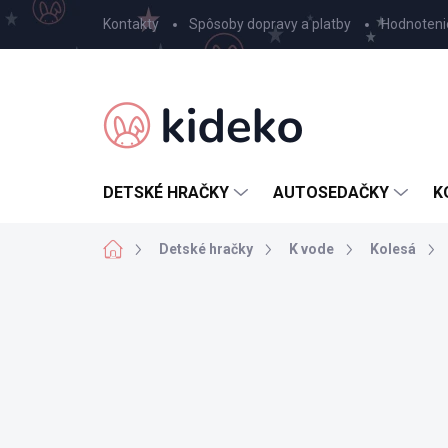
Prejsť
Kontakty
Spôsoby dopravy a platby
Hodnoteni
na
obsah
DETSKÉ HRAČKY
AUTOSEDAČKY
K
Domov
Detské hračky
K vode
Kolesá