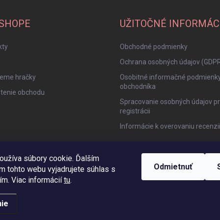
-SHOPE
UŽITOČNÉ INFORMÁC
kty
Obchodné podmienky
Ochrana osobných údajov (GDP
jeme hračky
Osobitné informačné podmienk
obchodníka
tenie obchodu
Spracovanie osobných údajov pr
registrácii
Informácie k overovaniu recenzi
oužíva súbory cookie. Ďalším
Odmietnuť
m tohto webu vyjadrujete súhlas s
ím. Viac informácií
tu
.
ie