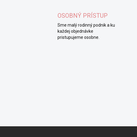
OSOBNÝ PRÍSTUP
Sme malý rodinný podnik a ku
každej objednávke
pristupujeme osobne.
Z
á