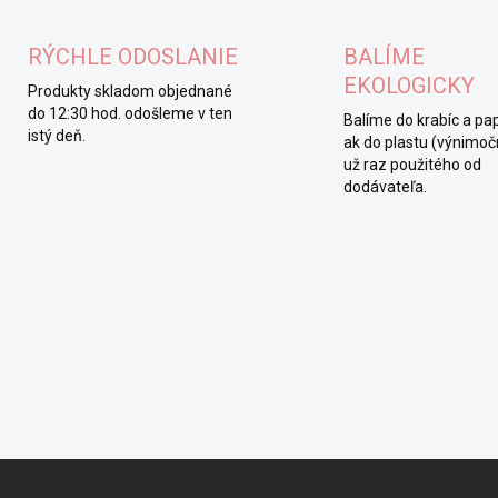
RÝCHLE ODOSLANIE
BALÍME
EKOLOGICKY
Produkty skladom objednané
do 12:30 hod. odošleme v ten
Balíme do krabíc a pap
istý deň.
ak do plastu (výnimočn
už raz použitého od
dodávateľa.