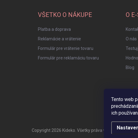
p
ä
VŠETKO O NÁKUPE
O E
t
i
Platba a doprava
Konta
e
Reklamácie a vrátenie
O nás
Formulár pre vrátenie tovaru
Testu
Formulár pre reklamáciu tovaru
Hodno
Blog
Tento web p
prechádzaní
ich používan
Nastaven
Copyright 2026
Kideko
. Všetky práva vyhradené.