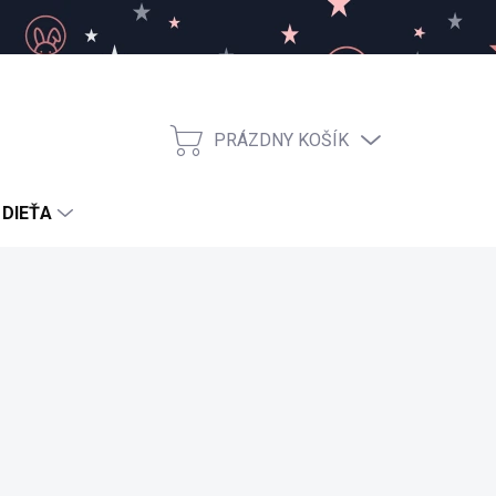
PRÁZDNY KOŠÍK
NÁKUPNÝ
KOŠÍK
 DIEŤA