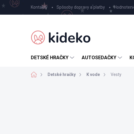
Prejsť
Kontakty
Spôsoby dopravy a platby
Hodnoteni
na
obsah
DETSKÉ HRAČKY
AUTOSEDAČKY
K
Domov
Detské hračky
K vode
Vesty