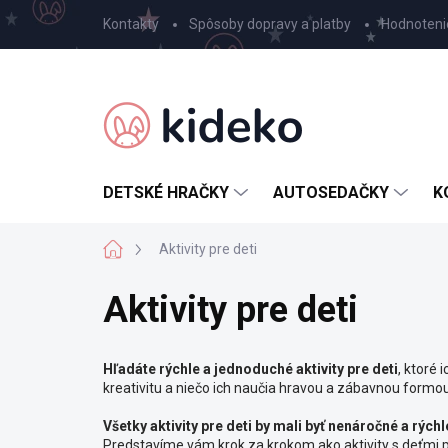
Prejsť
Kontakty
Spôsoby dopravy a platby
Hodnoteni
na
obsah
DETSKÉ HRAČKY
AUTOSEDAČKY
K
Domov
Aktivity pre deti
Aktivity pre deti
Hľadáte rýchle a jednoduché aktivity pre deti
, ktoré
kreativitu a niečo ich naučia hravou a zábavnou formo
Všetky aktivity pre deti by mali byť nenáročné a rýchl
Predstavíme vám krok za krokom ako aktivity s deťmi pr