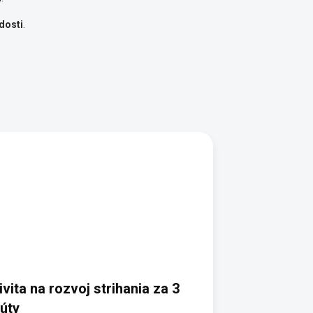
dosti
.
ivita na rozvoj strihania za 3
úty