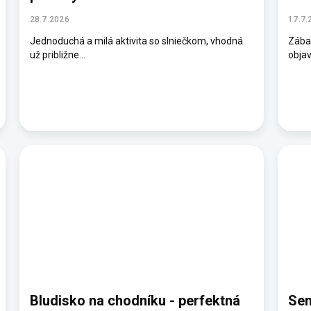
28.7.2026
17.7.
Jednoduchá a milá aktivita so slniečkom, vhodná
Zábav
už približne...
objav
Bludisko na chodníku - perfektná
Sen