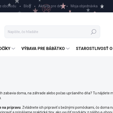
e obchodu
Blog
Aktivity pre deti
Moja objednávka
Hľadať
OČÍKY
VÝBAVA PRE BÁBÄTKO
STAROSTLIVOSŤ O
 ich zabavia doma, na záhrade alebo počas upršaného dňa? Tu nájdete mno
u.
e na prípravu
. Zvládnete ich pripraviť s bežnými pomôckami, čo doma ná
ipraviť a prinášame praktické tipy, ako využiť produkty z nášho e-shop