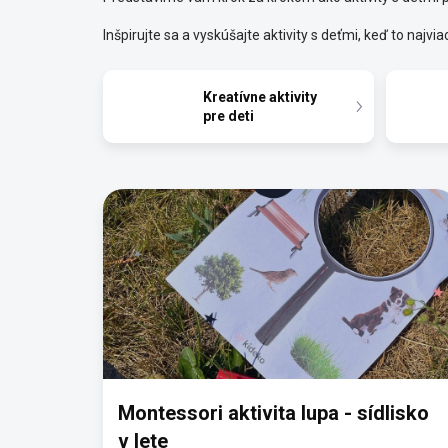
Inšpirujte sa a vyskúšajte aktivity s deťmi, keď to najvi
Kreatívne aktivity
pre deti
V
ý
p
i
s
č
l
á
n
k
o
Montessori aktivita lupa - sídlisko
v
v lete