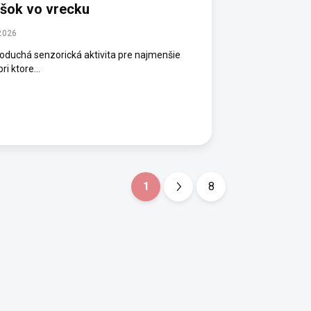
šok vo vrecku
2026
oduchá senzorická aktivita pre najmenšie
pri ktore...
1
8
S
t
r
á
n
k