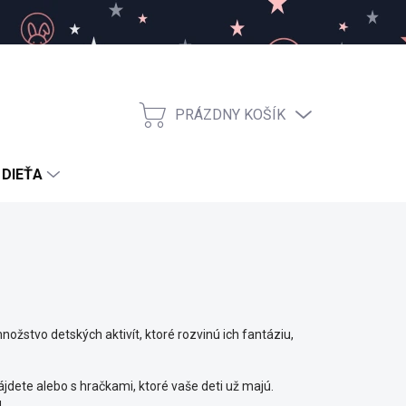
PRÁZDNY KOŠÍK
NÁKUPNÝ
KOŠÍK
 DIEŤA
žstvo detských aktivít, ktoré rozvinú ich fantáziu,
jdete alebo s hračkami, ktoré vaše deti už majú.
u.