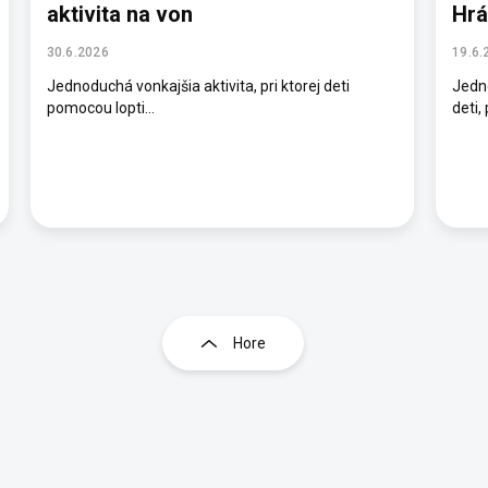
aktivita na von
Hrá
30.6.2026
19.6.
Jednoduchá vonkajšia aktivita, pri ktorej deti
Jedn
pomocou lopti...
deti, 
O
Hore
v
l
á
d
a
c
i