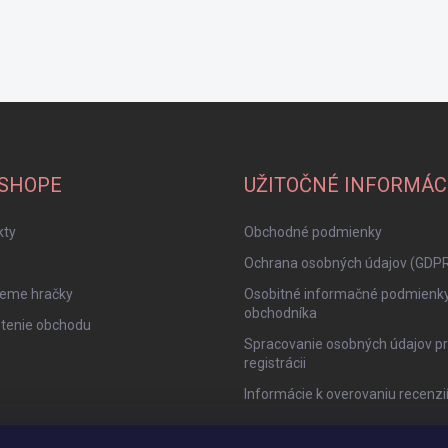
-SHOPE
UŽITOČNÉ INFORMÁC
kty
Obchodné podmienky
Ochrana osobných údajov (GDP
jeme hračky
Osobitné informačné podmienk
obchodníka
tenie obchodu
Spracovanie osobných údajov pr
registrácii
Informácie k overovaniu recenzi