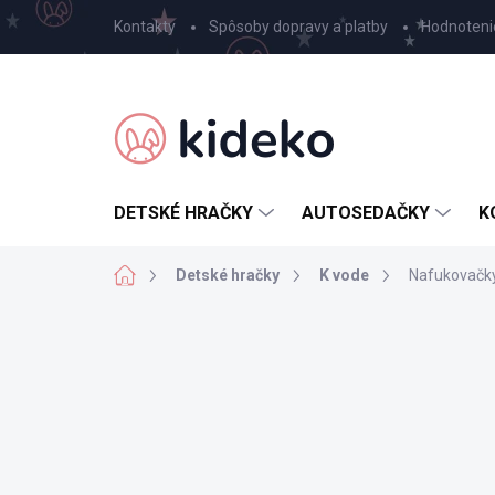
Prejsť
Kontakty
Spôsoby dopravy a platby
Hodnoteni
na
obsah
DETSKÉ HRAČKY
AUTOSEDAČKY
K
Domov
Detské hračky
K vode
Nafukovačk