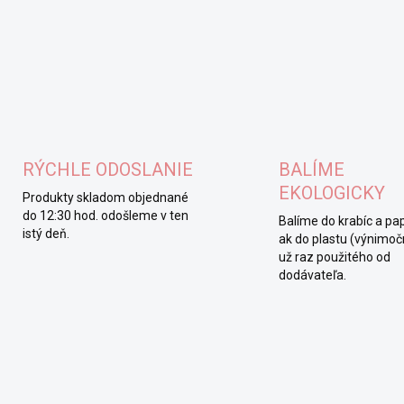
RÝCHLE ODOSLANIE
BALÍME
EKOLOGICKY
Produkty skladom objednané
do 12:30 hod. odošleme v ten
Balíme do krabíc a pap
istý deň.
ak do plastu (výnimočn
už raz použitého od
dodávateľa.