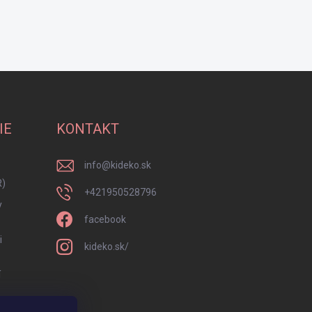
IE
KONTAKT
info
@
kideko.sk
R)
+421950528796
y
facebook
i
kideko.sk/
í