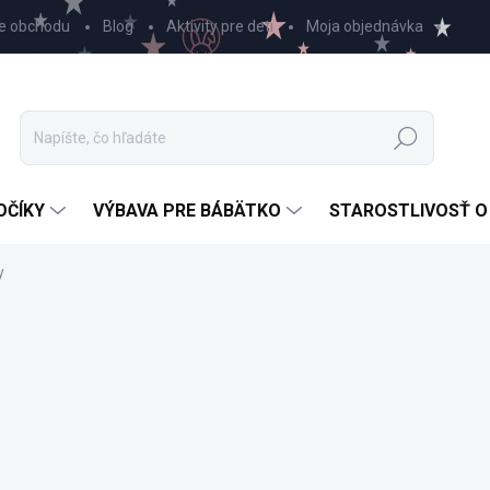
e obchodu
Blog
Aktivity pre deti
Moja objednávka
Hľadať
OČÍKY
VÝBAVA PRE BÁBÄTKO
STAROSTLIVOSŤ O
y