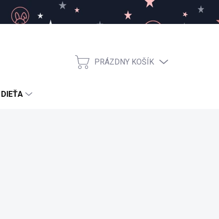
PRÁZDNY KOŠÍK
NÁKUPNÝ
KOŠÍK
 DIEŤA