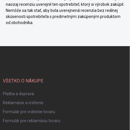
naozaj recenziu uverejnil ten spotrebiteľ, ktorý si výrobok zakúpil.
Nemôže sa tak stať, aby bola uverejnená recenzia bez reálnej
skúsenosti spotrebiteľa s predmetným zakúpeným produktom
od obchodníka.
Z
á
p
ä
t
i
VŠETKO O NÁKUPE
e
Platba a doprava
Reklamácie a vrátenie
Formulár pre vrátenie tovaru
Formulár pre reklamáciu tovaru