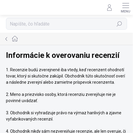
Prejsť
na
obsah
Hľadať
Domov
Informácie k overovaniu recenzií
1. Recenzie budú zverejnené iba vtedy, keď recenzent ohodnotí
tovar, ktorý si skutočne zakúpil. Obchodník túto skutočnosť overí
a následne zverejní alebo zamietne príspevok recenzenta.
2. Meno a priezvisko osoby, ktorá recenziu zverejňuje nie je
povinné uvádzať.
3. Obchodník si vyhradzuje právo na výmaz hanlivých a zjavne
vyfabrikovaných recenzií.
4. Obchodník nikdy sám nezverejňuje recenzie, ale len overuje, či