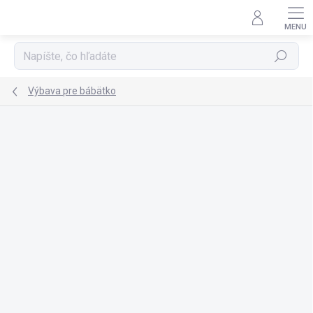
Prejsť
na
obsah
Hľadať
Výbava pre bábätko