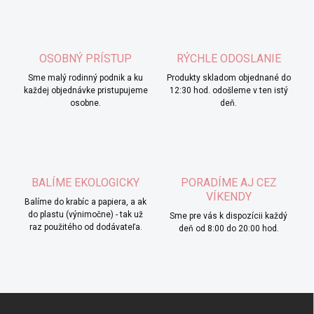
OSOBNÝ PRÍSTUP
RÝCHLE ODOSLANIE
Sme malý rodinný podnik a ku
Produkty skladom objednané do
každej objednávke pristupujeme
12:30 hod. odošleme v ten istý
osobne.
deň.
BALÍME EKOLOGICKY
PORADÍME AJ CEZ
VÍKENDY
Balíme do krabíc a papiera, a ak
do plastu (výnimočne) - tak už
Sme pre vás k dispozícii každý
raz použitého od dodávateľa.
deň od 8:00 do 20:00 hod.
Z