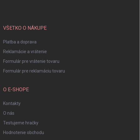
á
p
ä
t
i
VŠETKO O NÁKUPE
e
Platba a doprava
Reklamácie a vrátenie
Formulár pre vrátenie tovaru
Formulár pre reklamáciu tovaru
O E-SHOPE
Kontakty
O nás
Testujeme hračky
Hodnotenie obchodu