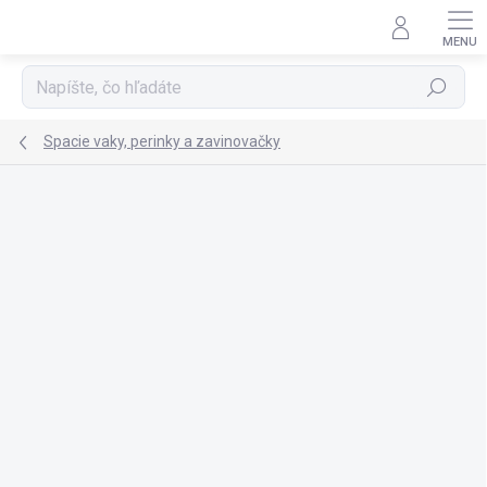
Prejsť
na
obsah
Hľadať
Spacie vaky, perinky a zavinovačky