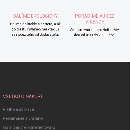
BALÍME EKOLOGICKY
PORADÍME AJ CEZ
VÍKENDY
Balíme do krabíc a papiera, a ak
do plastu (výnimočne) - tak už
Sme pre vás k dispozícii každý
raz použitého od dodávateľa.
deň od 8:00 do 20:00 hod.
Z
á
p
ä
t
i
VŠETKO O NÁKUPE
e
Platba a doprava
Reklamácie a vrátenie
Formulár pre vrátenie tovaru