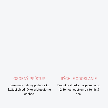
OSOBNÝ PRÍSTUP
RÝCHLE ODOSLANIE
Sme malý rodinný podnik a ku
Produkty skladom objednané do
každej objednávke pristupujeme
12:30 hod. odošleme v ten istý
osobne.
deň.