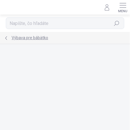
Prejsť
na
obsah
Hľadať
Výbava pre bábätko