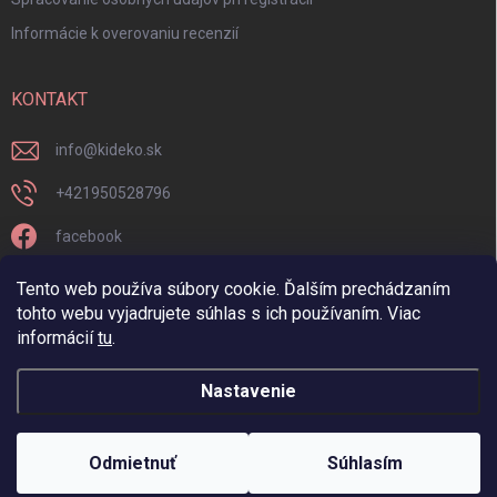
Informácie k overovaniu recenzií
KONTAKT
info
@
kideko.sk
+421950528796
facebook
kideko.sk/
Tento web používa súbory cookie. Ďalším prechádzaním
tohto webu vyjadrujete súhlas s ich používaním. Viac
informácií
tu
.
Nastavenie
Copyright 2026
Kideko
. Všetky práva vyhradené.
Odmietnuť
Súhlasím
Vytvoril Shoptet