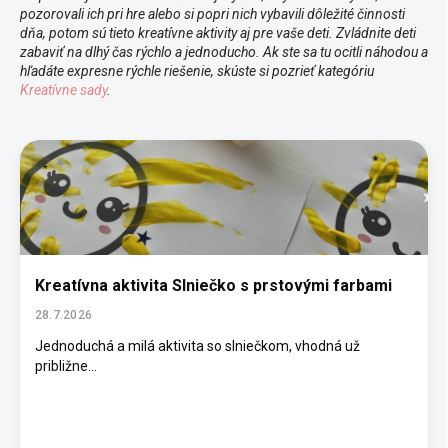
pozorovali ich pri hre alebo si popri nich vybavili dôležité činnosti
dňa, potom sú tieto kreatívne aktivity aj pre vaše deti. Zvládnite deti
zabaviť na dlhý čas rýchlo a jednoducho. Ak ste sa tu ocitli náhodou a
hľadáte expresne rýchle riešenie, skúste si pozrieť kategóriu
Kreatívne sady
.
V
ý
p
i
s
č
l
á
Kreatívna aktivita Slniečko s prstovými farbami
n
28.7.2026
k
o
Jednoduchá a milá aktivita so slniečkom, vhodná už
približne...
v