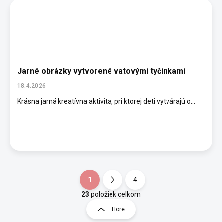
Jarné obrázky vytvorené vatovými tyčinkami
18.4.2026
Krásna jarná kreatívna aktivita, pri ktorej deti vytvárajú o...
1
4
S
t
23
položiek celkom
O
r
v
Hore
á
l