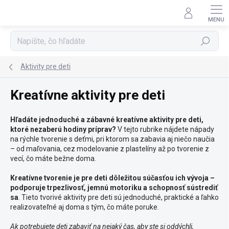
Prejsť
na
obsah
Hľadať
Aktivity pre deti
Kreatívne aktivity pre deti
Hľadáte jednoduché a zábavné kreatívne aktivity pre deti,
ktoré nezaberú hodiny príprav?
V tejto rubrike nájdete nápady
na rýchle tvorenie s deťmi, pri ktorom sa zabavia aj niečo naučia
– od maľovania, cez modelovanie z plastelíny až po tvorenie z
vecí, čo máte bežne doma.
Kreatívne tvorenie je pre deti dôležitou súčasťou ich vývoja –
podporuje trpezlivosť, jemnú motoriku a schopnosť sústrediť
sa
. Tieto tvorivé aktivity pre deti sú jednoduché, praktické a ľahko
realizovateľné aj doma s tým, čo máte poruke.
Ak potrebujete deti zabaviť na nejaký čas, aby ste si oddýchli,