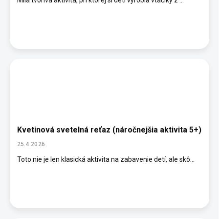
Milá tvorivá aktivita, pri ktorej si deti vyrobia vtáčiky z ...
Kvetinová svetelná reťaz (náročnejšia aktivita 5+)
25.4.2026
Toto nie je len klasická aktivita na zabavenie detí, ale skô...