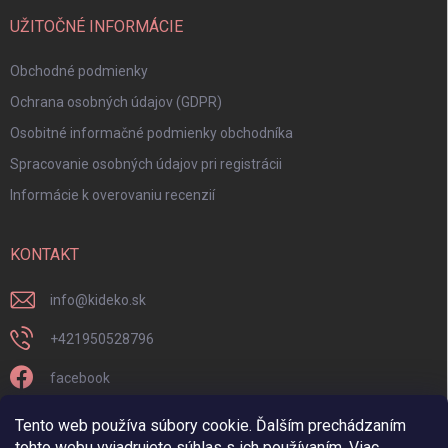
UŽITOČNÉ INFORMÁCIE
Obchodné podmienky
Ochrana osobných údajov (GDPR)
Osobitné informačné podmienky obchodníka
Spracovanie osobných údajov pri registrácii
Informácie k overovaniu recenzií
KONTAKT
info
@
kideko.sk
+421950528796
facebook
kideko.sk/
Tento web používa súbory cookie. Ďalším prechádzaním
tohto webu vyjadrujete súhlas s ich používaním. Viac