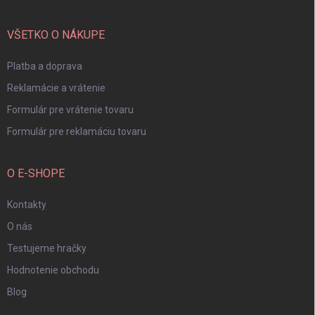
ä
t
i
VŠETKO O NÁKUPE
e
Platba a doprava
Reklamácie a vrátenie
Formulár pre vrátenie tovaru
Formulár pre reklamáciu tovaru
O E-SHOPE
Kontakty
O nás
Testujeme hračky
Hodnotenie obchodu
Blog