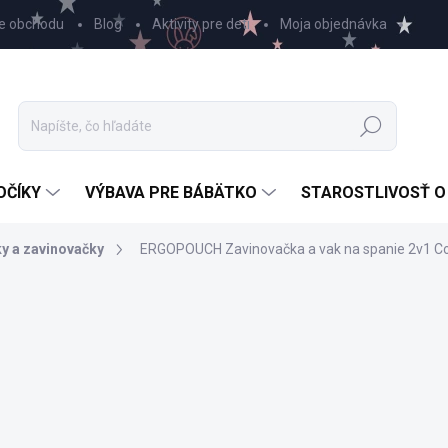
e obchodu
Blog
Aktivity pre deti
Moja objednávka
Hľadať
OČÍKY
VÝBAVA PRE BÁBÄTKO
STAROSTLIVOSŤ O
ky a zavinovačky
ERGOPOUCH Zavinovačka a vak na spanie 2v1 Coco