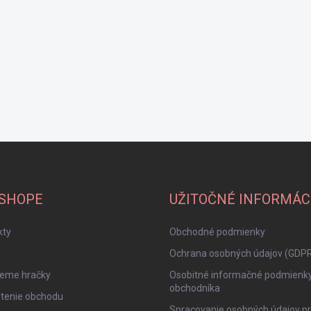
-SHOPE
UŽITOČNÉ INFORMÁC
kty
Obchodné podmienky
Ochrana osobných údajov (GDP
jeme hračky
Osobitné informačné podmienk
obchodníka
tenie obchodu
Spracovanie osobných údajov pr