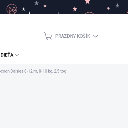
PRÁZDNY KOŠÍK
NÁKUPNÝ
KOŠÍK
 DIEŤA
on Daisies 6-12 m, 8-10 kg, 2,5 tog