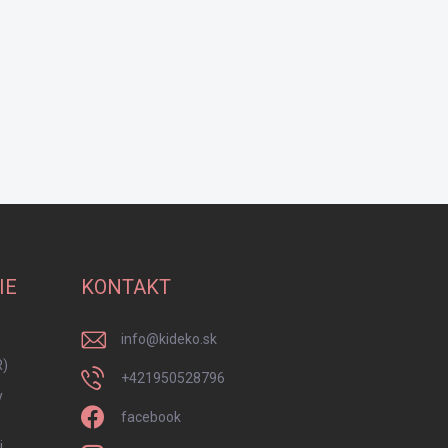
IE
KONTAKT
info
@
kideko.sk
R)
+421950528796
y
facebook
i