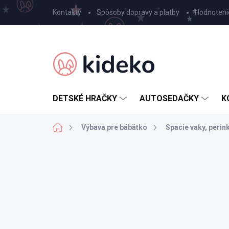
Prejsť
Kontakty
Spôsoby dopravy a platby
Hodnoteni
na
obsah
DETSKÉ HRAČKY
AUTOSEDAČKY
K
Domov
Výbava pre bábätko
Spacie vaky, perin