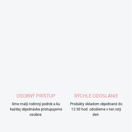
OSOBNÝ PRÍSTUP
RÝCHLE ODOSLANIE
Sme malý rodinný podnik a ku
Produkty skladom objednané do
každej objednávke pristupujeme
12:30 hod. odošleme v ten istý
osobne.
deň.