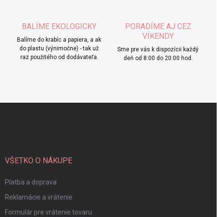
BALÍME EKOLOGICKY
PORADÍME AJ CEZ
VÍKENDY
Balíme do krabíc a papiera, a ak
do plastu (výnimočne) - tak už
Sme pre vás k dispozícii každý
raz použitého od dodávateľa.
deň od 8:00 do 20:00 hod.
Z
á
p
ä
t
i
VŠETKO O NÁKUPE
e
Platba a doprava
Reklamácie a vrátenie
Formulár pre vrátenie tovaru