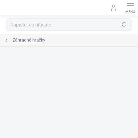
Prejsť
na
obsah
Hľadať
Záhradné hračky