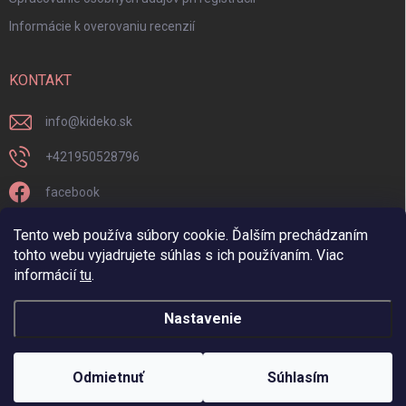
Informácie k overovaniu recenzií
KONTAKT
info
@
kideko.sk
+421950528796
facebook
kideko.sk/
Tento web používa súbory cookie. Ďalším prechádzaním
tohto webu vyjadrujete súhlas s ich používaním. Viac
informácií
tu
.
Nastavenie
Copyright 2026
Kideko
. Všetky práva vyhradené.
Odmietnuť
Súhlasím
Vytvoril Shoptet