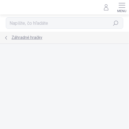
Prejsť
na
obsah
Hľadať
Záhradné hračky