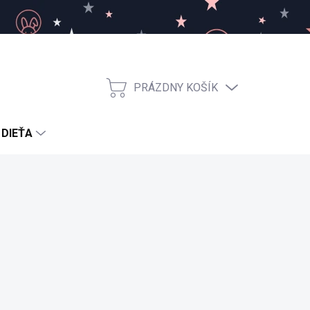
PRÁZDNY KOŠÍK
NÁKUPNÝ
KOŠÍK
 DIEŤA