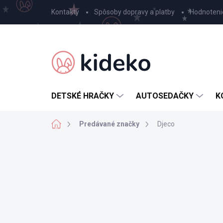
Prejsť
Kontakty
Spôsoby dopravy a platby
Hodnoteni
na
obsah
DETSKÉ HRAČKY
AUTOSEDAČKY
K
Domov
Predávané značky
Djeco