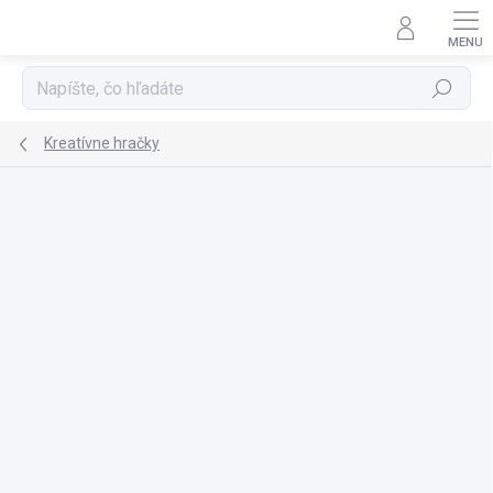
Prejsť
na
obsah
Hľadať
Kreatívne hračky