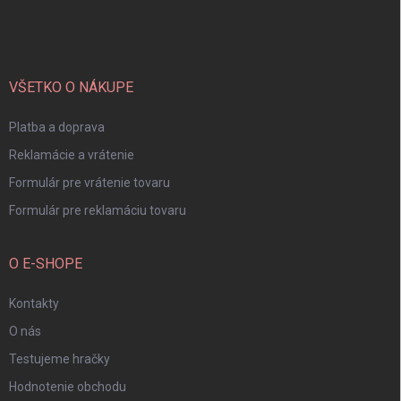
á
p
ä
t
i
VŠETKO O NÁKUPE
e
Platba a doprava
Reklamácie a vrátenie
Formulár pre vrátenie tovaru
Formulár pre reklamáciu tovaru
O E-SHOPE
Kontakty
O nás
Testujeme hračky
Hodnotenie obchodu