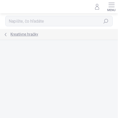
Prejsť
na
obsah
Hľadať
Kreatívne hračky