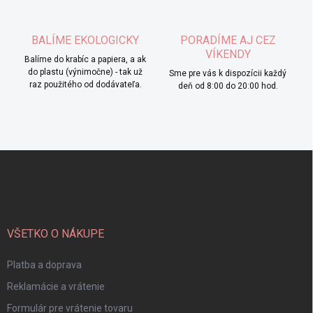
BALÍME EKOLOGICKY
PORADÍME AJ CEZ
VÍKENDY
Balíme do krabíc a papiera, a ak
do plastu (výnimočne) - tak už
Sme pre vás k dispozícii každý
raz použitého od dodávateľa.
deň od 8:00 do 20:00 hod.
Z
á
p
ä
t
i
VŠETKO O NÁKUPE
e
Platba a doprava
Reklamácie a vrátenie
Formulár pre vrátenie tovaru