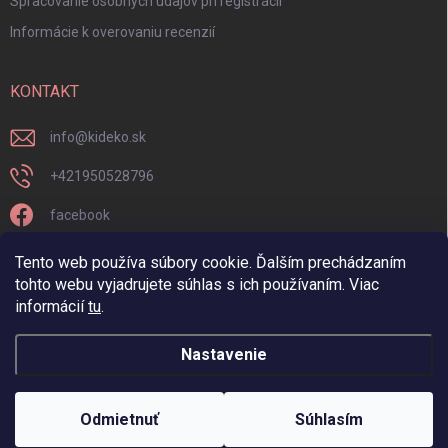
Spracovanie osobných údajov pri registrácii
Informácie k overovaniu recenzií
KONTAKT
info
@
kideko.sk
+421950528796
facebook
kideko.sk/
Tento web používa súbory cookie. Ďalším prechádzaním
tohto webu vyjadrujete súhlas s ich používaním. Viac
informácií
tu
.
Nastavenie
Copyright 2026
Kideko
. Všetky práva vyhradené.
Odmietnuť
Súhlasím
Vytvoril Shoptet