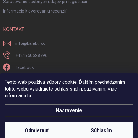
Spracovanie osobných údajov pri registrácii
Informácie k overovaniu recenzií
KONTAKT
info
@
kideko.sk
+421950528796
facebook
kideko.sk/
Tento web používa súbory cookie. Ďalším prechádzaním
tohto webu vyjadrujete súhlas s ich používaním. Viac
informácií
tu
.
Nastavenie
Copyright 2026
Kideko
. Všetky práva vyhradené.
Odmietnuť
Súhlasím
Vytvoril Shoptet