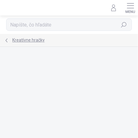
Prejsť
na
obsah
Hľadať
Kreatívne hračky