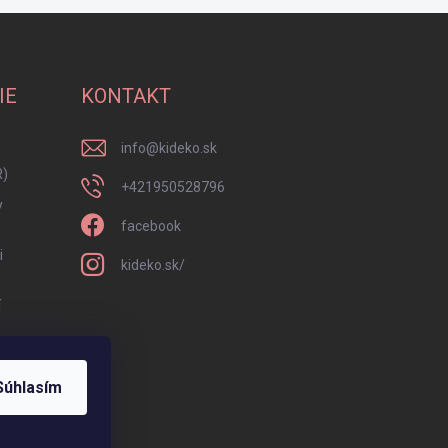
IE
KONTAKT
info
@
kideko.sk
R)
+421950528796
y
facebook
i
kideko.sk/
í
Súhlasím