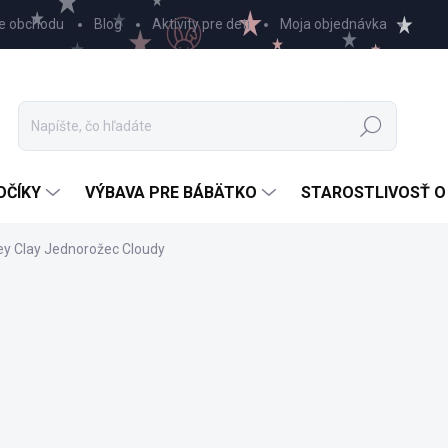
e obchodu
Blog
Aktivity pre deti
Moja objednávka
Hľadať
OČÍKY
VÝBAVA PRE BÁBÄTKO
STAROSTLIVOSŤ O
ey Clay Jednorožec Cloudy