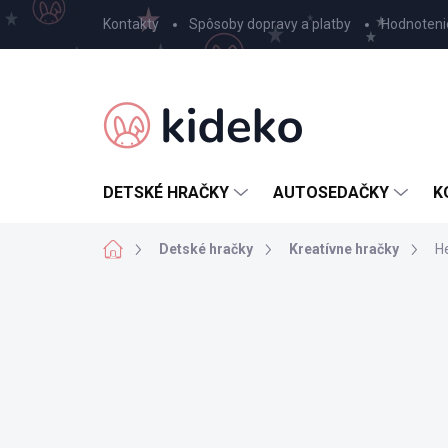
Prejsť
Kontakty
Spôsoby dopravy a platby
Hodnoteni
na
obsah
DETSKÉ HRAČKY
AUTOSEDAČKY
K
Domov
Detské hračky
Kreatívne hračky
H