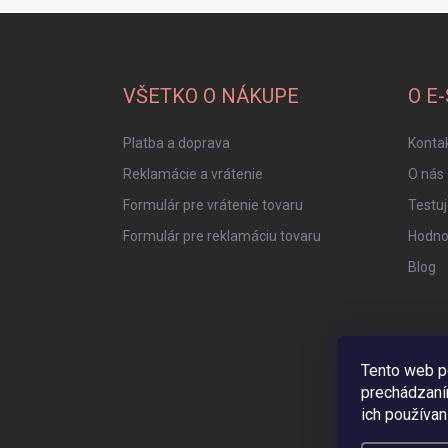
Z
á
p
ä
VŠETKO O NÁKUPE
O E
t
i
Platba a doprava
Konta
e
Reklamácie a vrátenie
O nás
Formulár pre vrátenie tovaru
Testu
Formulár pre reklamáciu tovaru
Hodno
Blog
Tento web p
prechádzaní
ich používan