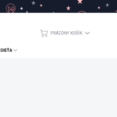
PRÁZDNY KOŠÍK
NÁKUPNÝ
KOŠÍK
 DIEŤA