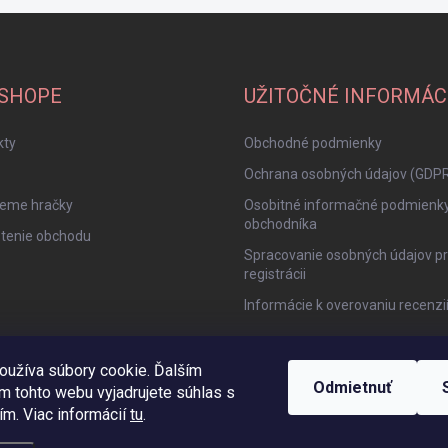
-SHOPE
UŽITOČNÉ INFORMÁC
kty
Obchodné podmienky
Ochrana osobných údajov (GDP
jeme hračky
Osobitné informačné podmienk
obchodníka
tenie obchodu
Spracovanie osobných údajov pr
registrácii
Informácie k overovaniu recenzi
oužíva súbory cookie. Ďalším
Odmietnuť
m tohto webu vyjadrujete súhlas s
ím. Viac informácií
tu
.