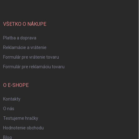
p
ä
t
i
VŠETKO O NÁKUPE
e
Platba a doprava
Reklamácie a vrátenie
Formulár pre vrátenie tovaru
Formulár pre reklamáciu tovaru
O E-SHOPE
Kontakty
O nás
Testujeme hračky
Hodnotenie obchodu
Blog