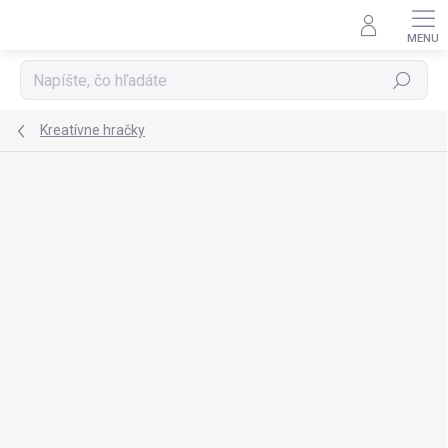
Prejsť
na
obsah
Hľadať
Kreatívne hračky