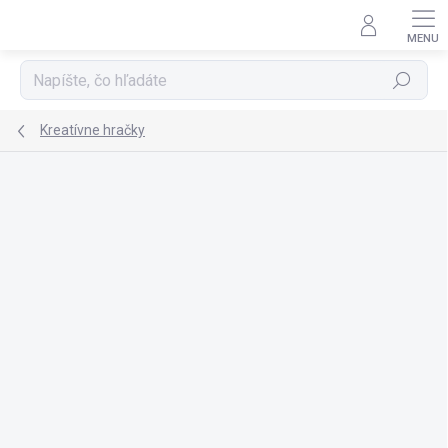
Prejsť
na
obsah
Hľadať
Kreatívne hračky