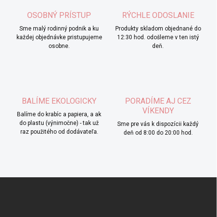
OSOBNÝ PRÍSTUP
RÝCHLE ODOSLANIE
Sme malý rodinný podnik a ku
Produkty skladom objednané do
každej objednávke pristupujeme
12:30 hod. odošleme v ten istý
osobne.
deň.
BALÍME EKOLOGICKY
PORADÍME AJ CEZ
VÍKENDY
Balíme do krabíc a papiera, a ak
do plastu (výnimočne) - tak už
Sme pre vás k dispozícii každý
raz použitého od dodávateľa.
deň od 8:00 do 20:00 hod.
Z
á
p
ä