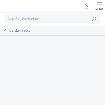
Prejsť
na
obsah
Hľadať
Detské hračky