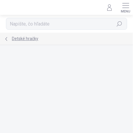
Prejsť
na
obsah
Hľadať
Detské hračky