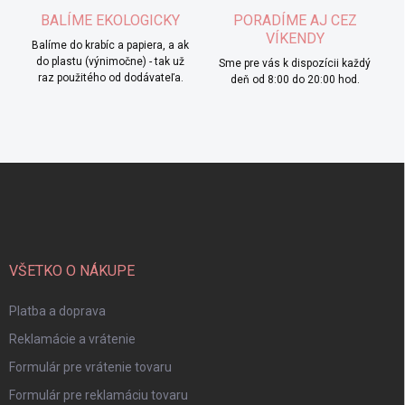
BALÍME EKOLOGICKY
PORADÍME AJ CEZ
VÍKENDY
Balíme do krabíc a papiera, a ak
do plastu (výnimočne) - tak už
Sme pre vás k dispozícii každý
raz použitého od dodávateľa.
deň od 8:00 do 20:00 hod.
Z
á
p
ä
t
i
VŠETKO O NÁKUPE
e
Platba a doprava
Reklamácie a vrátenie
Formulár pre vrátenie tovaru
Formulár pre reklamáciu tovaru