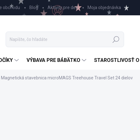
e obchodu
Blog
Aktivity pre deti
Moja objednávka
Hľadať
OČÍKY
VÝBAVA PRE BÁBÄTKO
STAROSTLIVOSŤ O
Magnetická stavebnica microMAGS Treehouse Travel Set 24 dielov