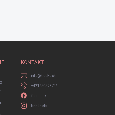
IE
KONTAKT
info
@
kideko.sk
R)
+421950528796
y
facebook
i
kideko.sk/