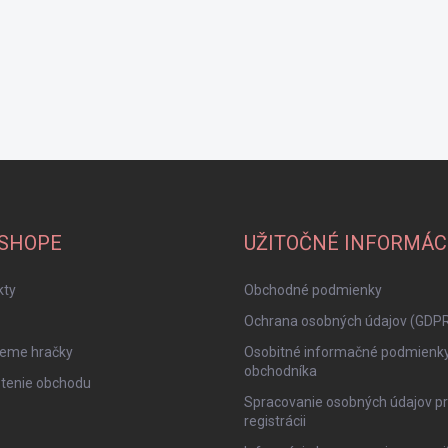
-SHOPE
UŽITOČNÉ INFORMÁC
kty
Obchodné podmienky
Ochrana osobných údajov (GDP
jeme hračky
Osobitné informačné podmienk
obchodníka
tenie obchodu
Spracovanie osobných údajov pr
registrácii