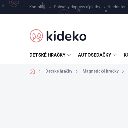
Prejsť
Kontakty
Spôsoby dopravy a platby
Hodnoteni
na
obsah
DETSKÉ HRAČKY
AUTOSEDAČKY
K
Domov
Detské hračky
Magnetické hračky