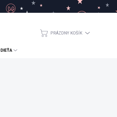
PRÁZDNY KOŠÍK
NÁKUPNÝ
KOŠÍK
 DIEŤA