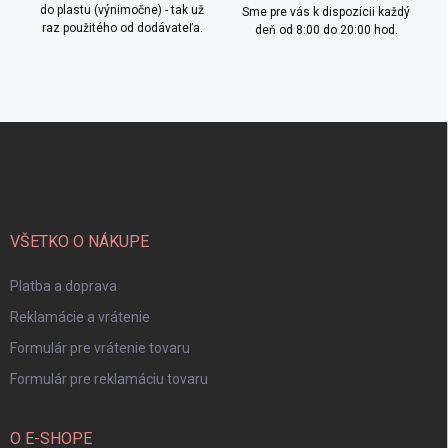
do plastu (výnimočne) - tak už
Sme pre vás k dispozícii každý
raz použitého od dodávateľa.
deň od 8:00 do 20:00 hod.
Z
á
p
ä
t
i
VŠETKO O NÁKUPE
e
Platba a doprava
Reklamácie a vrátenie
Formulár pre vrátenie tovaru
Formulár pre reklamáciu tovaru
O E-SHOPE