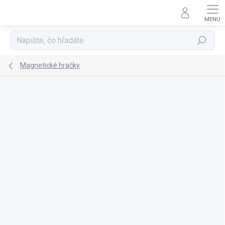
Prejsť
na
obsah
Hľadať
Magnetické hračky