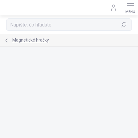
Prejsť
na
obsah
Hľadať
Magnetické hračky