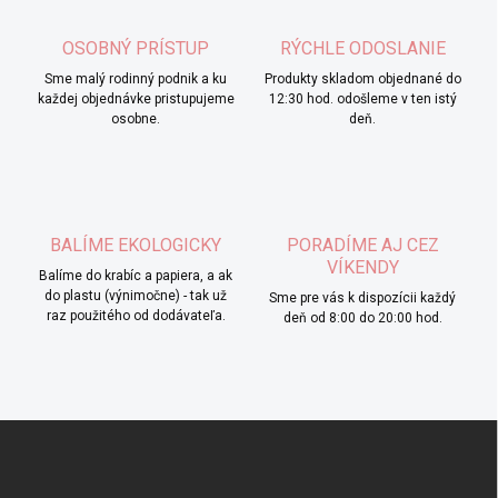
OSOBNÝ PRÍSTUP
RÝCHLE ODOSLANIE
Sme malý rodinný podnik a ku
Produkty skladom objednané do
každej objednávke pristupujeme
12:30 hod. odošleme v ten istý
osobne.
deň.
BALÍME EKOLOGICKY
PORADÍME AJ CEZ
VÍKENDY
Balíme do krabíc a papiera, a ak
do plastu (výnimočne) - tak už
Sme pre vás k dispozícii každý
raz použitého od dodávateľa.
deň od 8:00 do 20:00 hod.
Z
á
p