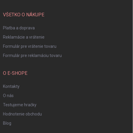
ä
t
i
VŠETKO O NÁKUPE
e
Platba a doprava
Reklamácie a vrátenie
Formulár pre vrátenie tovaru
Formulár pre reklamáciu tovaru
O E-SHOPE
Kontakty
O nás
Testujeme hračky
Hodnotenie obchodu
Blog