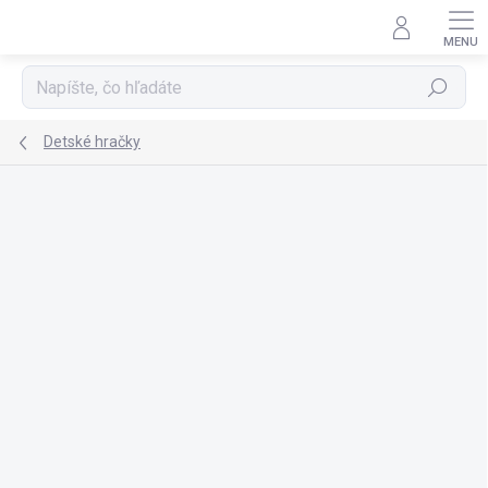
Prejsť
na
obsah
Hľadať
Detské hračky