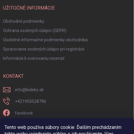
UŽITOČNÉ INFORMÁCIE
Obchodné podmienky
Ochrana osobných údajov (GDPR)
Osobitné informačné podmienky obchodníka
Spracovanie osobných údajov pri registrácii
Informácie k overovaniu recenzií
KONTAKT
info
@
kideko.sk
+421950528796
facebook
kideko.sk/
Tento web používa súbory cookie. Ďalším prechádzaním
tohto webu vyjadrujete súhlas s ich používaním. Viac