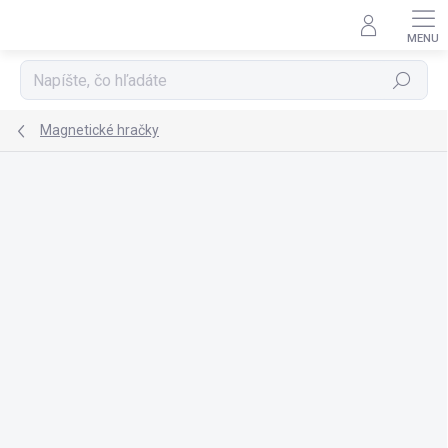
Prejsť
na
obsah
Hľadať
Magnetické hračky