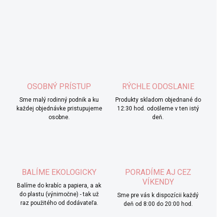
OSOBNÝ PRÍSTUP
RÝCHLE ODOSLANIE
Sme malý rodinný podnik a ku
Produkty skladom objednané do
každej objednávke pristupujeme
12:30 hod. odošleme v ten istý
osobne.
deň.
BALÍME EKOLOGICKY
PORADÍME AJ CEZ
VÍKENDY
Balíme do krabíc a papiera, a ak
do plastu (výnimočne) - tak už
Sme pre vás k dispozícii každý
raz použitého od dodávateľa.
deň od 8:00 do 20:00 hod.