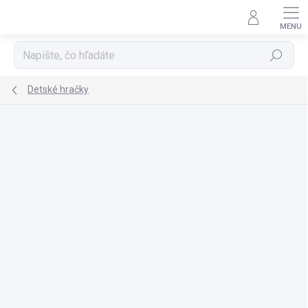
Prejsť
na
obsah
Hľadať
Detské hračky