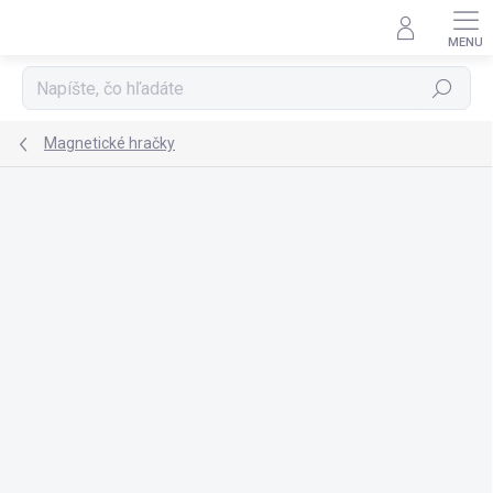
Prejsť
na
obsah
Hľadať
Magnetické hračky