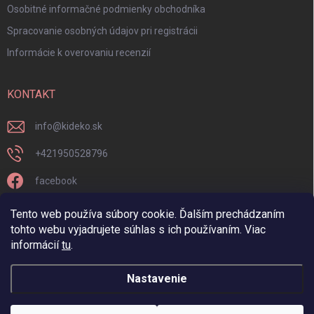
Osobitné informačné podmienky obchodníka
Spracovanie osobných údajov pri registrácii
Informácie k overovaniu recenzií
KONTAKT
info
@
kideko.sk
+421950528796
facebook
kideko.sk/
Tento web používa súbory cookie. Ďalším prechádzaním
tohto webu vyjadrujete súhlas s ich používaním. Viac
informácií
tu
.
Nastavenie