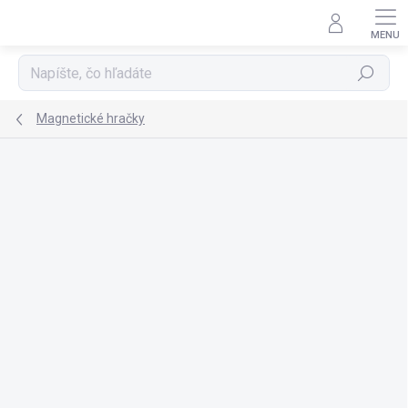
Prejsť
na
obsah
Hľadať
Magnetické hračky