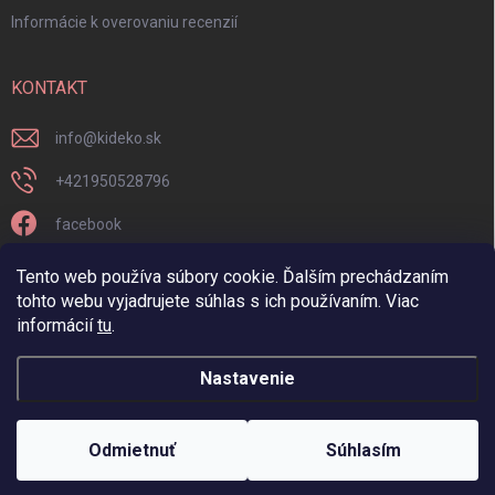
Informácie k overovaniu recenzií
KONTAKT
info
@
kideko.sk
+421950528796
facebook
kideko.sk/
Tento web používa súbory cookie. Ďalším prechádzaním
tohto webu vyjadrujete súhlas s ich používaním. Viac
informácií
tu
.
Nastavenie
Copyright 2026
Kideko
. Všetky práva vyhradené.
Odmietnuť
Súhlasím
Vytvoril Shoptet