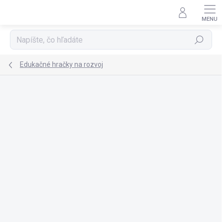
Prejsť
na
obsah
Hľadať
Edukačné hračky na rozvoj