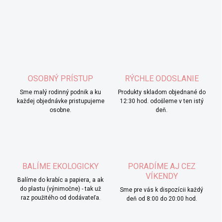
OSOBNÝ PRÍSTUP
RÝCHLE ODOSLANIE
Sme malý rodinný podnik a ku
Produkty skladom objednané do
každej objednávke pristupujeme
12:30 hod. odošleme v ten istý
osobne.
deň.
BALÍME EKOLOGICKY
PORADÍME AJ CEZ
VÍKENDY
Balíme do krabíc a papiera, a ak
do plastu (výnimočne) - tak už
Sme pre vás k dispozícii každý
raz použitého od dodávateľa.
deň od 8:00 do 20:00 hod.