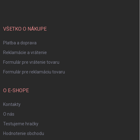
á
p
ä
t
i
VŠETKO O NÁKUPE
e
Platba a doprava
Reklamácie a vrátenie
Formulár pre vrátenie tovaru
Formulár pre reklamáciu tovaru
O E-SHOPE
Kontakty
O nás
Testujeme hračky
Hodnotenie obchodu