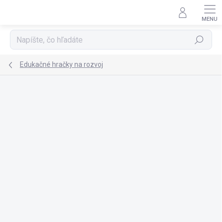
Prejsť
na
obsah
Hľadať
Edukačné hračky na rozvoj