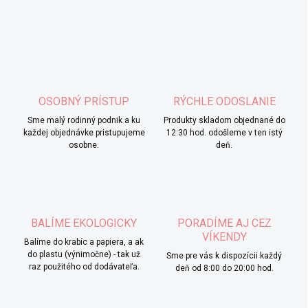
OSOBNÝ PRÍSTUP
RÝCHLE ODOSLANIE
Sme malý rodinný podnik a ku
Produkty skladom objednané do
každej objednávke pristupujeme
12:30 hod. odošleme v ten istý
osobne.
deň.
BALÍME EKOLOGICKY
PORADÍME AJ CEZ
VÍKENDY
Balíme do krabíc a papiera, a ak
do plastu (výnimočne) - tak už
Sme pre vás k dispozícii každý
raz použitého od dodávateľa.
deň od 8:00 do 20:00 hod.