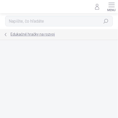
Prejsť
na
obsah
Hľadať
Edukačné hračky na rozvoj