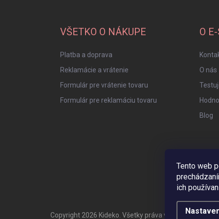
á
p
ä
VŠETKO O NÁKUPE
O E
t
i
Platba a doprava
Konta
e
Reklamácie a vrátenie
O nás
Formulár pre vrátenie tovaru
Testu
Formulár pre reklamáciu tovaru
Hodno
Blog
Tento web p
prechádzaní
ich používan
Nastaven
Copyright 2026
Kideko
. Všetky práva vyhradené.