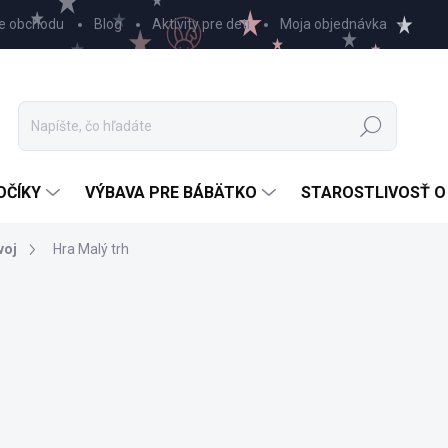
e obchodu
Blog
Aktivity pre deti
Moja objednávka
Hľadať
OČÍKY
VÝBAVA PRE BÁBÄTKO
STAROSTLIVOSŤ O
voj
Hra Malý trh