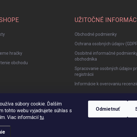
-SHOPE
UŽITOČNÉ INFORMÁC
kty
Obchodné podmienky
Ochrana osobných údajov (GDP
jeme hračky
Osobitné informačné podmienk
obchodníka
tenie obchodu
Spracovanie osobných údajov pr
registrácii
Informácie k overovaniu recenzi
oužíva súbory cookie. Ďalším
Odmietnuť
m tohto webu vyjadrujete súhlas s
ím. Viac informácií
tu
.
ie