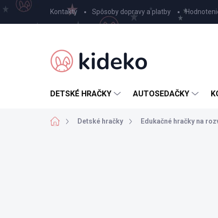
Prejsť
Kontakty
Spôsoby dopravy a platby
Hodnoteni
na
obsah
DETSKÉ HRAČKY
AUTOSEDAČKY
K
Domov
Detské hračky
Edukačné hračky na roz