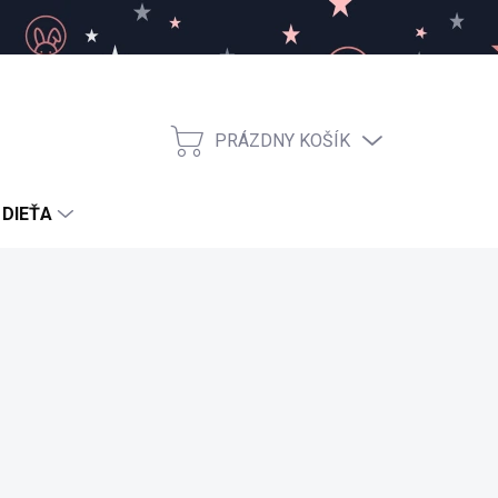
PRÁZDNY KOŠÍK
NÁKUPNÝ
KOŠÍK
 DIEŤA