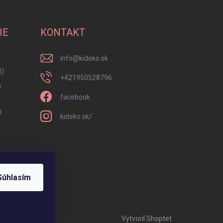
IE
KONTAKT
info
@
kideko.sk
R)
+421950528796
y
facebook
i
kideko.sk/
í
Súhlasím
Vytvoril Shoptet