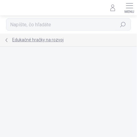
Prejsť
na
obsah
Hľadať
Edukačné hračky na rozvoj