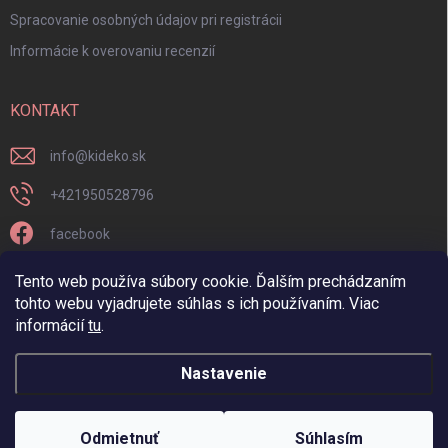
Spracovanie osobných údajov pri registrácii
Informácie k overovaniu recenzií
KONTAKT
info
@
kideko.sk
+421950528796
facebook
kideko.sk/
Tento web používa súbory cookie. Ďalším prechádzaním
tohto webu vyjadrujete súhlas s ich používaním. Viac
informácií
tu
.
Nastavenie
Copyright 2026
Kideko
. Všetky práva vyhradené.
Odmietnuť
Súhlasím