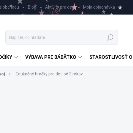
e obchodu
Blog
Aktivity pre deti
Moja objednávka
Hľadať
OČÍKY
VÝBAVA PRE BÁBÄTKO
STAROSTLIVOSŤ O
voj
Edukačné hračky pre deti od 3 rokov