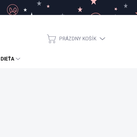
PRÁZDNY KOŠÍK
NÁKUPNÝ
KOŠÍK
 DIEŤA