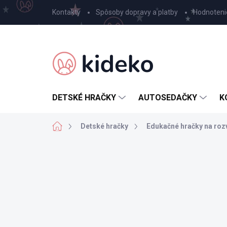
Prejsť
Kontakty
Spôsoby dopravy a platby
Hodnoteni
na
obsah
DETSKÉ HRAČKY
AUTOSEDAČKY
K
Domov
Detské hračky
Edukačné hračky na roz