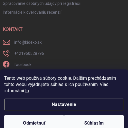
Spracovanie osobných údajov pri registrácii
Informácie k overovaniu recenzií
KONTAKT
info
@
kideko.sk
+421950528796
facebook
kideko.sk/
Tento web používa súbory cookie. Ďalším prechádzaním
tohto webu vyjadrujete súhlas s ich používaním. Viac
informácií
tu
.
Nastavenie
Copyright 2026
Kideko
. Všetky práva vyhradené.
Odmietnuť
Súhlasím