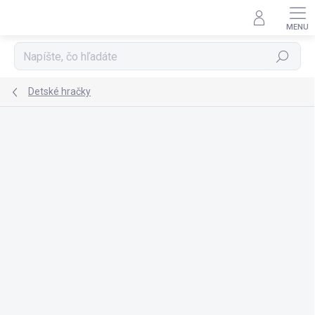
Prejsť
na
obsah
Hľadať
Detské hračky