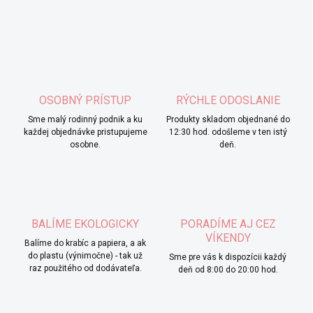
OSOBNÝ PRÍSTUP
RÝCHLE ODOSLANIE
Sme malý rodinný podnik a ku
Produkty skladom objednané do
každej objednávke pristupujeme
12:30 hod. odošleme v ten istý
osobne.
deň.
BALÍME EKOLOGICKY
PORADÍME AJ CEZ
VÍKENDY
Balíme do krabíc a papiera, a ak
do plastu (výnimočne) - tak už
Sme pre vás k dispozícii každý
raz použitého od dodávateľa.
deň od 8:00 do 20:00 hod.