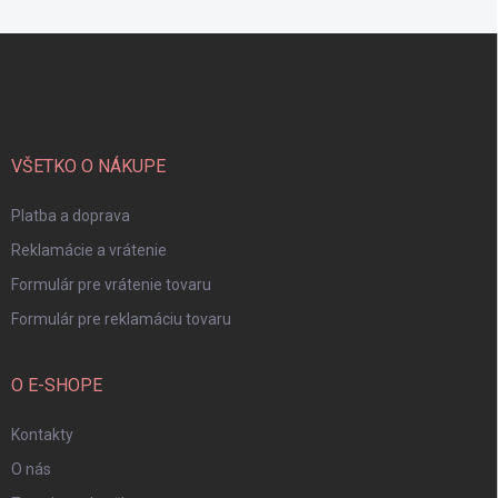
Z
á
p
ä
t
i
VŠETKO O NÁKUPE
e
Platba a doprava
Reklamácie a vrátenie
Formulár pre vrátenie tovaru
Formulár pre reklamáciu tovaru
O E-SHOPE
Kontakty
O nás