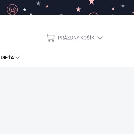
PRÁZDNY KOŠÍK
NÁKUPNÝ
KOŠÍK
 DIEŤA