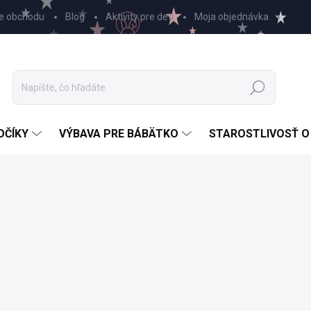
e obchodu
Blog
Aktivity pre deti
Moja objednávka
Hľadať
OČÍKY
VÝBAVA PRE BÁBÄTKO
STAROSTLIVOSŤ O