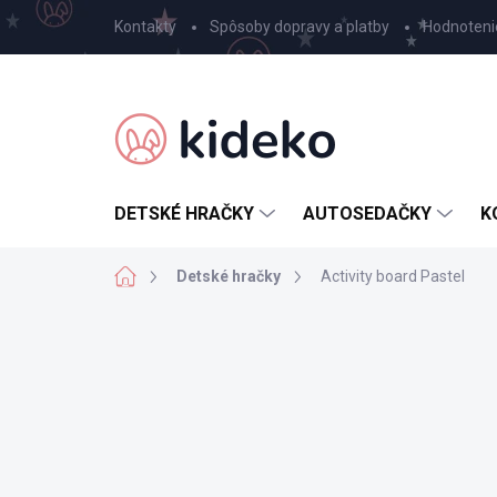
Prejsť
Kontakty
Spôsoby dopravy a platby
Hodnoteni
na
obsah
DETSKÉ HRAČKY
AUTOSEDAČKY
K
Domov
Detské hračky
Activity board Pastel