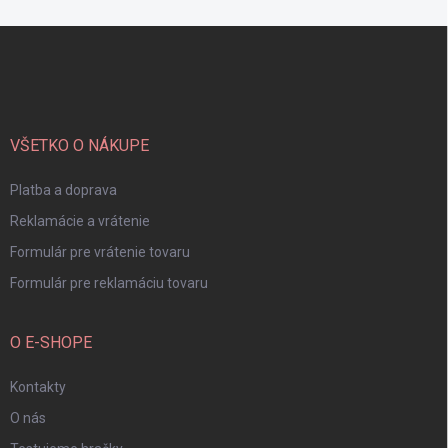
Z
á
p
ä
t
i
VŠETKO O NÁKUPE
e
Platba a doprava
Reklamácie a vrátenie
Formulár pre vrátenie tovaru
Formulár pre reklamáciu tovaru
O E-SHOPE
Kontakty
O nás