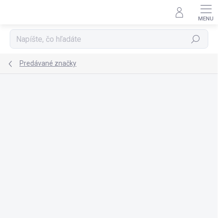
Prejsť
na
obsah
Hľadať
Predávané značky