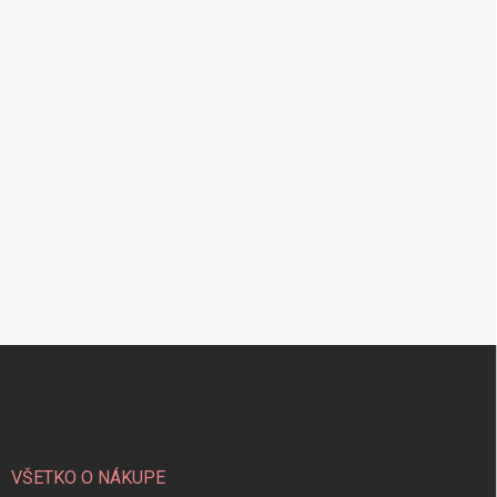
Z
á
p
ä
t
i
VŠETKO O NÁKUPE