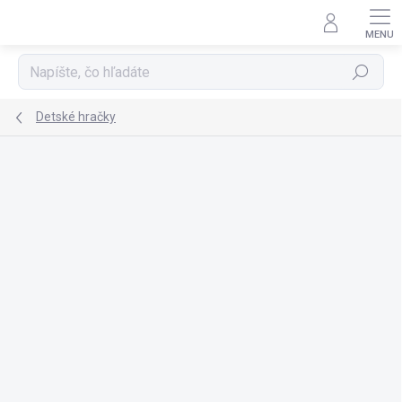
Prejsť
na
obsah
Hľadať
Detské hračky