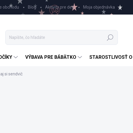
e obchodu
Blog
Aktivity pre deti
Moja objednávka
Hľadať
OČÍKY
VÝBAVA PRE BÁBÄTKO
STAROSTLIVOSŤ O
j si sendvič