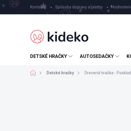
Prejsť
Kontakty
Spôsoby dopravy a platby
Hodnoteni
na
obsah
DETSKÉ HRAČKY
AUTOSEDAČKY
K
Domov
Detské hračky
Drevená hračka - Posklada