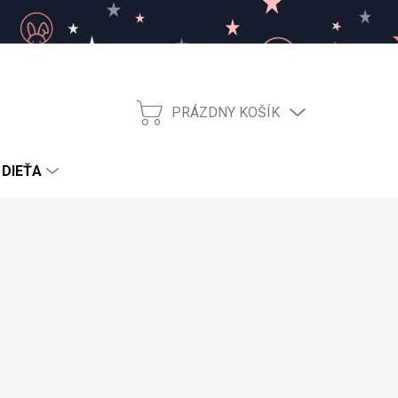
PRÁZDNY KOŠÍK
NÁKUPNÝ
KOŠÍK
 DIEŤA