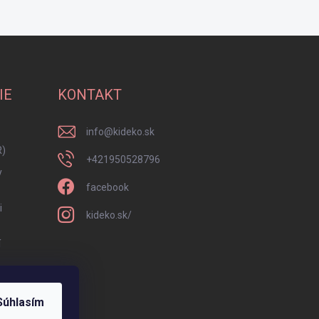
IE
KONTAKT
info
@
kideko.sk
R)
+421950528796
y
facebook
i
kideko.sk/
í
Súhlasím