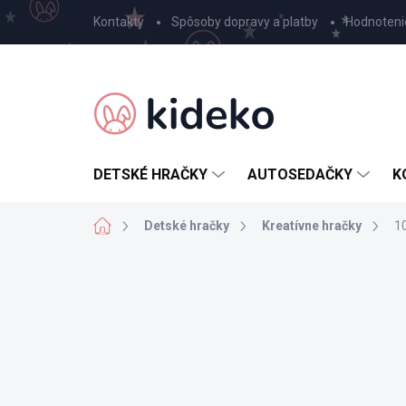
Prejsť
Kontakty
Spôsoby dopravy a platby
Hodnoteni
na
obsah
DETSKÉ HRAČKY
AUTOSEDAČKY
K
Domov
Detské hračky
Kreatívne hračky
10