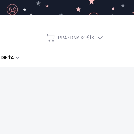
PRÁZDNY KOŠÍK
NÁKUPNÝ
KOŠÍK
 DIEŤA