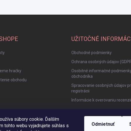
-SHOPE
UŽITOČNÉ INFORMÁC
kty
Obchodné podmienky
Ochrana osobných údajov (GDP
jeme hračky
Osobitné informačné podmienk
obchodníka
tenie obchodu
Spracovanie osobných údajov pr
registrácii
Informácie k overovaniu recenzi
oužíva súbory cookie. Ďalším
Odmietnuť
m tohto webu vyjadrujete súhlas s