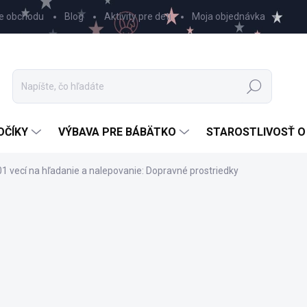
e obchodu
Blog
Aktivity pre deti
Moja objednávka
Hľadať
OČÍKY
VÝBAVA PRE BÁBÄTKO
STAROSTLIVOSŤ O
1 vecí na hľadanie a nalepovanie: Dopravné prostriedky