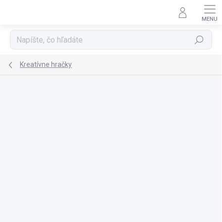
Prejsť
na
obsah
Hľadať
Kreatívne hračky