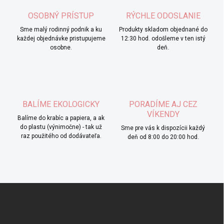
OSOBNÝ PRÍSTUP
RÝCHLE ODOSLANIE
Sme malý rodinný podnik a ku
Produkty skladom objednané do
každej objednávke pristupujeme
12:30 hod. odošleme v ten istý
osobne.
deň.
BALÍME EKOLOGICKY
PORADÍME AJ CEZ
VÍKENDY
Balíme do krabíc a papiera, a ak
do plastu (výnimočne) - tak už
Sme pre vás k dispozícii každý
raz použitého od dodávateľa.
deň od 8:00 do 20:00 hod.
Z
á
p
ä