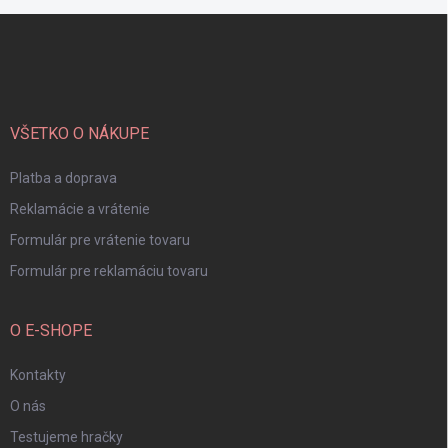
Z
á
p
ä
t
i
VŠETKO O NÁKUPE
e
Platba a doprava
Reklamácie a vrátenie
Formulár pre vrátenie tovaru
Formulár pre reklamáciu tovaru
O E-SHOPE
Kontakty
O nás
Testujeme hračky