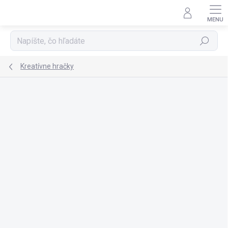
Prejsť
na
obsah
Hľadať
Kreatívne hračky