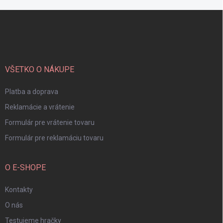
Z
á
p
ä
t
i
VŠETKO O NÁKUPE
e
Platba a doprava
Reklamácie a vrátenie
Formulár pre vrátenie tovaru
Formulár pre reklamáciu tovaru
O E-SHOPE
Kontakty
O nás
Testujeme hračky