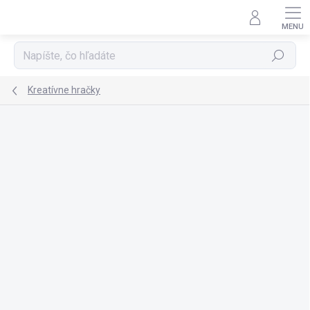
Prejsť
na
obsah
Hľadať
Kreatívne hračky